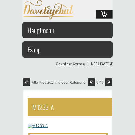
Hauptmenu
Eshop
|
Sie sind hier:
Startseite
MODA DAVETIYE
Alle Produkte in dieser Kategorie
9/46
M1233-A