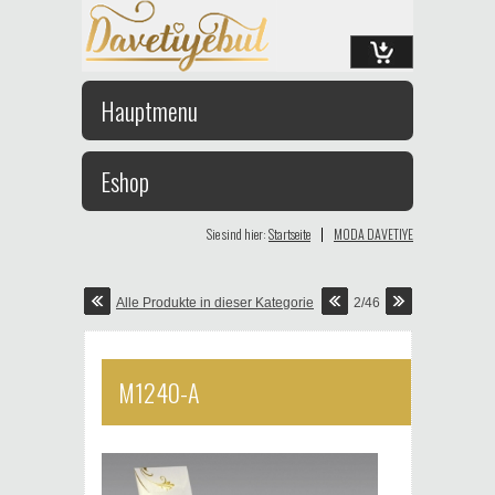
Hauptmenu
Eshop
|
Sie sind hier:
Startseite
MODA DAVETIYE
Alle Produkte in dieser Kategorie
2/46
M1240-A